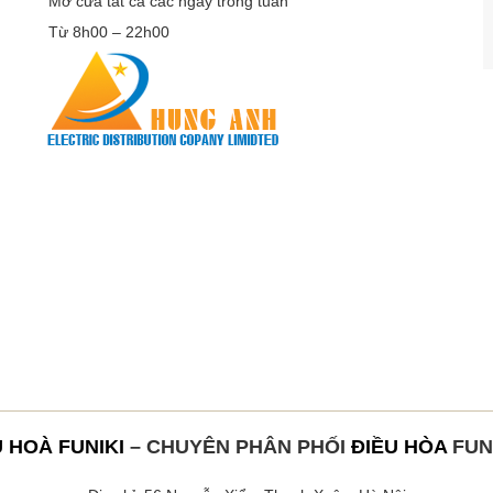
Mở cửa tất cả các ngày trong tuần
Từ 8h00 – 22h00
U HOÀ FUNIKI
– CHUYÊN PHÂN PHỐI
ĐIỀU HÒA
FUN