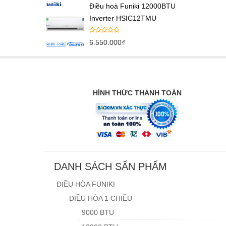
Điều hoà Funiki 12000BTU
Inverter HSIC12TMU
6.550.000
₫
HÌNH THỨC THANH TOÁN
DANH SÁCH SẨN PHẨM
ĐIỀU HÒA FUNIKI
ĐIỀU HÒA 1 CHIỀU
9000 BTU