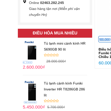
Online
02463.282.245
Giao hàng tận nơi
(Miễn phí vận
chuyển Hn)
ĐIỀU HÒA MUA NHIỀU
Tủ lạnh mini cánh kính HR
Điều h
S690GB 90 lít
Funiki
Chiều 
28.000.000
₫
60.00
2.600.000
₫
Tủ lạnh cánh kính Funiki
Inverter HR T8286GB 286
lít
5.450.000
₫
5.700.000
₫