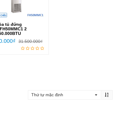
òa tủ đứng
 FH50MMC1 2
50.000BTU
0.000
₫
31.500.000
₫