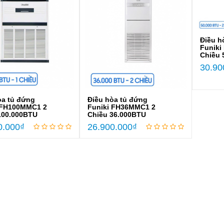
Điều h
Funiki
Chiều 
30.90
òa tủ đứng
Điều hòa tủ đứng
 FH100MMC1 2
Funiki FH36MMC1 2
100.000BTU
Chiều 36.000BTU
0.000
₫
26.900.000
₫