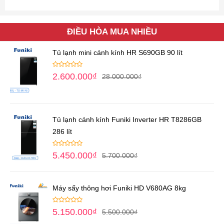
ĐIỀU HÒA MUA NHIỀU
Tủ lạnh mini cánh kính HR S690GB 90 lít
2.600.000
₫
28.000.000
₫
Tủ lạnh cánh kính Funiki Inverter HR T8286GB
286 lít
5.450.000
₫
5.700.000
₫
Máy sấy thông hơi Funiki HD V680AG 8kg
5.150.000
₫
5.500.000
₫