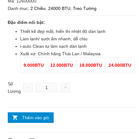
Mã:
12600000
Danh mục:
2 Chiều
,
24000 BTU
,
Treo Tường
Đặc điểm nổi bật:
Thiết kế đẹp mắt, hiển thị nhiệt độ dàn lạnh
Làm lạnh/ sưởi ấm nhanh, dễ chịu
i-auto Clean tự làm sạch dàn lạnh
Xuất xứ: Chính hãng Thái Lan / Malaysia
9.000BTU
12.000BTU
18.000BTU
24.000BTU
Số
-
+
Lượng
Thêm vào giỏ