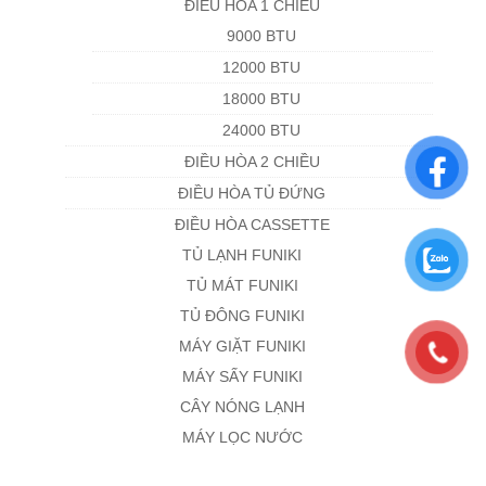
ĐIỀU HÒA 1 CHIỀU
9000 BTU
12000 BTU
18000 BTU
24000 BTU
ĐIỀU HÒA 2 CHIỀU
ĐIỀU HÒA TỦ ĐỨNG
ĐIỀU HÒA CASSETTE
TỦ LẠNH FUNIKI
TỦ MÁT FUNIKI
TỦ ĐÔNG FUNIKI
MÁY GIẶT FUNIKI
MÁY SẤY FUNIKI
CÂY NÓNG LẠNH
MÁY LỌC NƯỚC