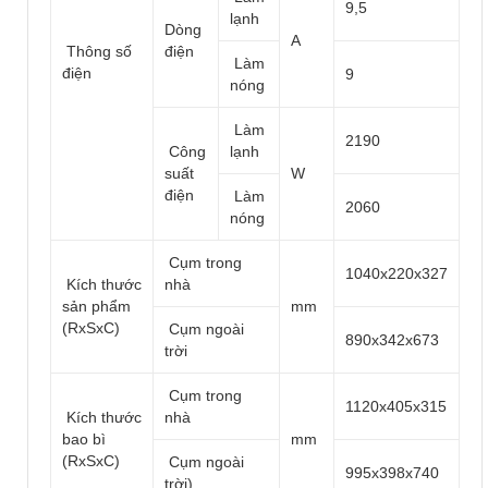
9,5
lạnh
Dòng
A
Thông số
điện
Làm
điện
9
nóng
Làm
2190
Công
lạnh
suất
W
điện
Làm
2060
nóng
Cụm trong
1040x220x327
Kích thước
nhà
sản phẩm
mm
(RxSxC)
Cụm ngoài
890x342x673
trời
Cụm trong
1120x405x315
Kích thước
nhà
bao bì
mm
(RxSxC)
Cụm ngoài
995x398x740
trời)