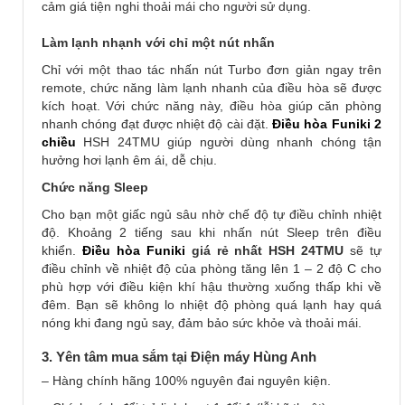
cảm giá tiện nghi thoải mái cho người sử dụng.
Làm lạnh nhạnh với chỉ một nút nhấn
Chỉ với một thao tác nhấn nút Turbo đơn giản ngay trên
remote, chức năng làm lạnh nhanh của điều hòa sẽ được
kích hoạt. Với chức năng này, điều hòa giúp căn phòng
nhanh chóng đạt được nhiệt độ cài đặt.
Điều hòa Funiki 2
chiều
HSH 24TMU giúp người dùng nhanh chóng tận
hưởng hơi lạnh êm ái, dễ chịu.
Chức năng Sleep
Cho bạn một giấc ngủ sâu nhờ chế độ tự điều chỉnh nhiệt
độ. Khoảng 2 tiếng sau khi nhấn nút Sleep trên điều
khiển.
Điều hòa Funiki
giá rẻ nhất HSH 24TMU
sẽ tự
điều chỉnh về nhiệt độ của phòng tăng lên 1 – 2 độ C cho
phù hợp với điều kiện khí hậu thường xuống thấp khi về
đêm. Bạn sẽ không lo nhiệt độ phòng quá lạnh hay quá
nóng khi đang ngủ say, đảm bảo sức khỏe và thoải mái.
3. Yên tâm mua sắm tại Điện máy Hùng Anh
– Hàng chính hãng 100% nguyên đai nguyên kiện.