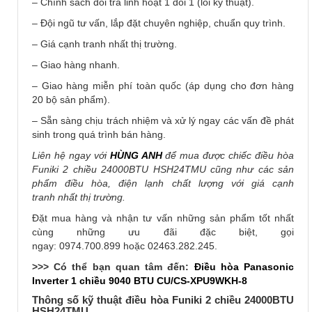
– Chính sách đổi trả linh hoạt 1 đổi 1 (lỗi kỹ thuật).
– Đội ngũ tư vấn, lắp đặt chuyên nghiệp, chuẩn quy trình.
– Giá cạnh tranh nhất thị trường.
– Giao hàng nhanh.
– Giao hàng miễn phí toàn quốc (áp dụng cho đơn hàng
20 bộ sản phẩm).
– Sẵn sàng chịu trách nhiệm và xử lý ngay các vấn đề phát
sinh trong quá trình bán hàng.
Liên hệ ngay với
HÙNG ANH
để mua được chiếc điều hòa
Funiki 2 chiều 24000BTU HSH24TMU cũng như các sản
phẩm điều hòa, điện lạnh chất lượng với giá cạnh
tranh nhất thị trường.
Đặt mua hàng và nhận tư vấn những sản phẩm tốt nhất
cùng những ưu đãi đặc biệt, gọi
ngay: 0974.700.899 hoặc 02463.282.245.
>>> Có thể bạn quan tâm đến:
Điều hòa Panasonic
Inverter 1 chiều 9040 BTU CU/CS-XPU9WKH-8
Thông số kỹ thuật điều hòa Funiki 2 chiều 24000BTU
HSH24TMU