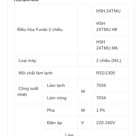
HSH 24TMU
HSH
Điều hòa Funiki 2 chiều
24TMU.H8
HSH
24TMU.M6
Loại máy
2 chiều (N/L)
Môi chất làm lạnh
R32/1300
Làm lạnh
7034
Công suất
W
nhiệt
Làm nóng
7034
Pha
W
1 Ph
Điện áp
V
220-240V
Làm