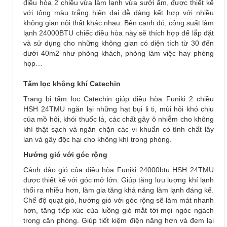
điều hòa 2 chiều vừa làm lạnh vừa sưởi ấm, được thiết kế
với tông màu trắng hiện đại dễ dàng kết hợp với nhiều
không gian nội thất khác nhau. Bên cạnh đó, công suất làm
lạnh 24000BTU chiếc điều hòa này sẽ thích hợp để lắp đặt
và sử dụng cho những không gian có diện tích từ 30 đến
dưới 40m2 như phòng khách, phòng làm việc hay phòng
họp…
Tấm lọc không khí Catechin
Trang bị tấm lọc Catechin giúp điều hòa Funiki 2 chiều
HSH 24TMU ngăn lại những hạt bụi li ti, mùi hôi khó chịu
của mồ hôi, khói thuốc lá, các chất gây ô nhiễm cho không
khí thật sạch và ngăn chặn các vi khuẩn có tính chất lây
lan và gây độc hại cho không khí trong phòng.
Hướng gió với góc rộng
Cánh đảo gió của điều hòa Funiki 24000btu HSH 24TMU
được thiết kế với góc mở lớn. Giúp tăng lưu lượng khí lạnh
thổi ra nhiều hơn, làm gia tăng khả năng làm lạnh đáng kể.
Chế độ quạt gió, hướng gió với góc rộng sẽ làm mát nhanh
hơn, tăng tiếp xúc của luồng gió mắt tới mọi ngóc ngách
trong căn phòng. Giúp tiết kiệm điện năng hơn và đem lại