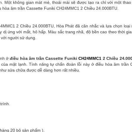
. Một không gian mát mẻ, thoải mái sẽ được tạo ra chỉ với một thao
ều hòa âm trần Cassette Funiki CH24MMC1 2 Chiều 24.000BTU.
H24MMC1 2 Chiều 24.000BTU, Hòa Phát đã cân nhắc và lựa chọn loại
dị ứng với mắt, hô hấp. Màu sắc trang nhã, độ bền cao theo thời gia
 với người sử dụng.
inh ở
điều hòa âm trần Cassette Funiki
CH24MMC1
2 Chiều 24.00
ed của mặt lạnh. Tính năng tự chẩn đoán lỗi này ở điều hòa âm trần 
 như sửa chữa được dễ dàng hơn rất nhiều.
trình.
 hàng 20 bộ sản phẩm ).