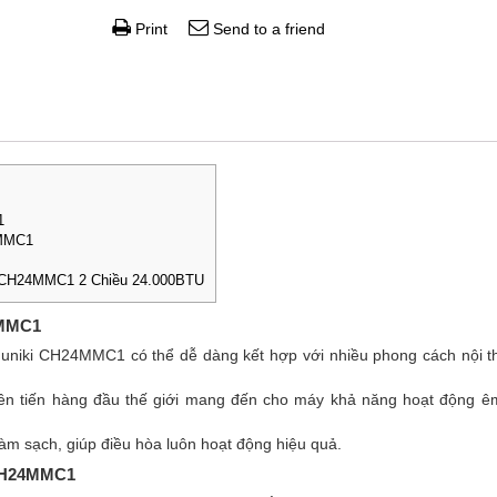
Print
Send to a friend
1
4MMC1
ki CH24MMC1 2 Chiều 24.000BTU
4MMC1
Funiki CH24MMC1 có thể dễ dàng kết hợp với nhiều phong cách nội t
iên tiến hàng đầu thế giới mang đến cho máy khả năng hoạt động êm 
 làm sạch, giúp điều hòa luôn hoạt động hiệu quả.
i CH24MMC1