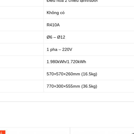
Điều hòa 2 chiều lạnh/sưởi
Không có
R410A
Ø6 – Ø12
1 pha – 220V
1.980kWh/1.720kWh
570×570×260mm (16.5kg)
770×300×555mm (36.5kg)
IÁ