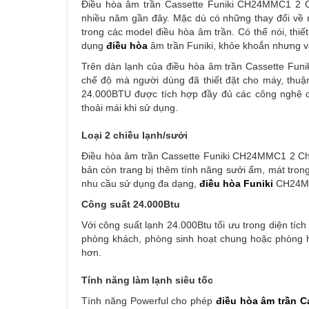
Điều hòa âm trần Cassette Funiki CH24MMC1 2 Ch
nhiều năm gần đây. Mặc dù có những thay đổi về 
trong các model điều hòa âm trần. Có thể nói, thiế
dụng
điều hòa
âm trần Funiki, khỏe khoắn nhưng vẫ
Trên dàn lạnh của điều hòa âm trần Cassette Funi
chế độ mà người dùng đã thiết đặt cho máy, thuậ
24.000BTU được tích hợp đầy đủ các công nghệ c
thoải mái khi sử dụng.
Loại 2 chiều lạnh/sưởi
Điều hòa âm trần Cassette Funiki CH24MMC1 2 Chiề
bản còn trang bị thêm tính năng sưởi ấm, mát tron
nhu cầu sử dụng đa dạng,
điều hòa Funiki
CH24MMC
Công suất 24.000Btu
Với công suất lạnh 24.000Btu tối ưu trong diện tíc
phòng khách, phòng sinh hoạt chung hoặc phòng họ
hơn.
Tính năng làm lạnh siêu tốc
Tính năng Powerful cho phép
điều hòa âm trần C