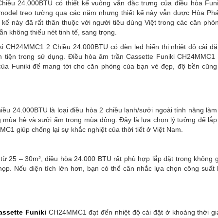
iều 24.000BTU có thiết kế vuông vắn đặc trưng của điều hòa Funi
model treo tường qua các năm nhưng thiết kế này vẫn được Hòa Phát
t kế này đã rất thân thuộc với người tiêu dùng Việt trong các căn phò
n không thiếu nét tinh tế, sang trọng.
ki CH24MMC1 2 Chiều 24.000BTU có đèn led hiển thị nhiệt độ cài đặ
n tiện trong sử dụng. Điều hòa âm trần Cassette Funiki CH24MMC1
ủa Funiki để mang tới cho căn phòng của bạn vẻ đẹp, độ bền cũn
u 24.000BTU là loại điều hòa 2 chiều lạnh/sưởi ngoài tính năng làm
g mùa hè và sưởi ấm trong mùa đông. Đây là lựa chọn lý tưởng để lắp
1 giúp chống lại sự khắc nghiệt của thời tiết ở Việt Nam.
h từ 25 – 30m², điều hòa 24.000 BTU rất phù hợp lắp đặt trong không 
p. Nếu diện tích lớn hơn, bạn có thể cân nhắc lựa chọn công suất 
assette Funiki
CH24MMC1 đạt đến nhiệt độ cài đặt ở khoảng thời g