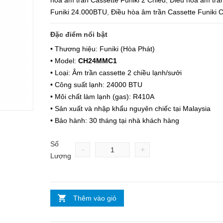
hòa âm trần Cassette Funiki 2 Chiều
,
Điều hòa âm trầ
Funiki 24.000BTU
,
Điều hòa âm trần Cassette Funik
Đặc điểm nổi bật
• Thương hiệu: Funiki (Hòa Phát)
• Model:
CH24MMC1
• Loại: Âm trần cassette 2 chiều lạnh/sưởi
• Công suất lạnh: 24000 BTU
• Môi chất làm lạnh (gas): R410A
• Sản xuất và nhập khẩu nguyên chiếc tại Malaysia
• Bảo hành: 30 tháng tại nhà khách hàng
Số
-
+
Lượng
Thêm vào giỏ