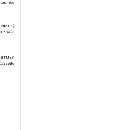
 tác nhẹ
 nhựa kỹ
n khó bị
0BTU
sẽ
Cassette