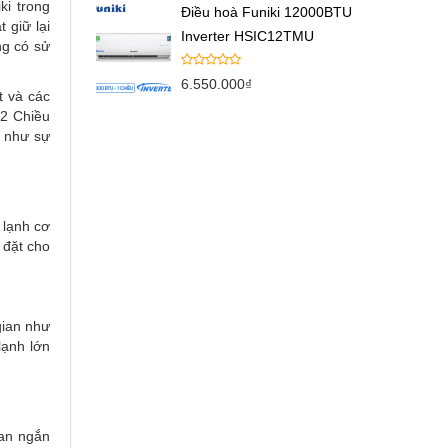
ki trong
Điều hoà Funiki 12000BTU
 giữ lại
Inverter HSIC12TMU
ng có sử
6.550.000
₫
t và các
 2 Chiều
g như sự
 lạnh cơ
 đặt cho
gian như
lạnh lớn
ian ngắn