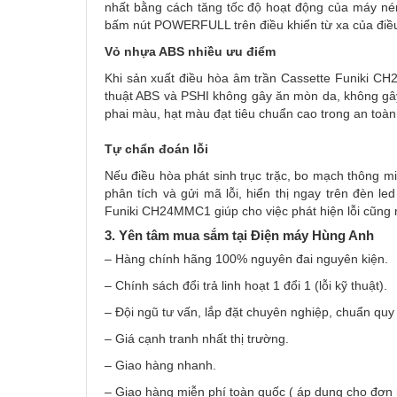
nhất bằng cách tăng tốc độ hoạt động của máy nén
bấm nút POWERFULL trên điều khiển từ xa của đi
Vỏ nhựa ABS nhiều ưu điểm
Khi sản xuất điều hòa âm trần Cassette Funiki C
thuật ABS và PSHI không gây ăn mòn da, không gây 
phai màu, hạt màu đạt tiêu chuẩn cao trong an toàn
Tự chẩn đoán lỗi
Nếu điều hòa phát sinh trục trặc, bo mạch thông m
phân tích và gửi mã lỗi, hiển thị ngay trên đèn l
Funiki CH24MMC1 giúp cho việc phát hiện lỗi cũng
3. Yên tâm mua sắm tại Điện máy Hùng Anh
– Hàng chính hãng 100% nguyên đai nguyên kiện.
– Chính sách đổi trả linh hoạt 1 đổi 1 (lỗi kỹ thuật).
– Đội ngũ tư vấn, lắp đặt chuyên nghiệp, chuẩn quy 
– Giá cạnh tranh nhất thị trường.
– Giao hàng nhanh.
– Giao hàng miễn phí toàn quốc ( áp dụng cho đơn