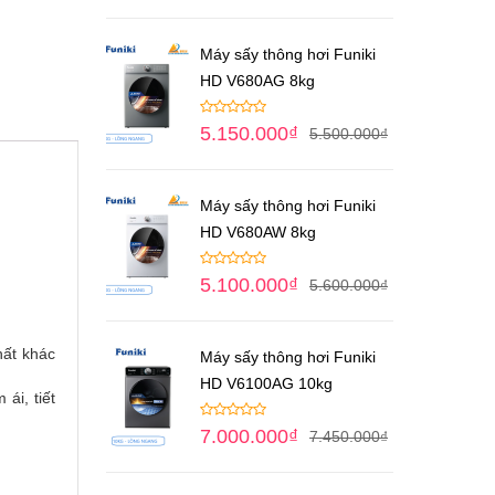
Máy sấy thông hơi Funiki
HD V680AG 8kg
5.150.000
₫
5.500.000
₫
Máy sấy thông hơi Funiki
HD V680AW 8kg
5.100.000
₫
5.600.000
₫
hất khác
Máy sấy thông hơi Funiki
HD V6100AG 10kg
ái, tiết
7.000.000
₫
7.450.000
₫