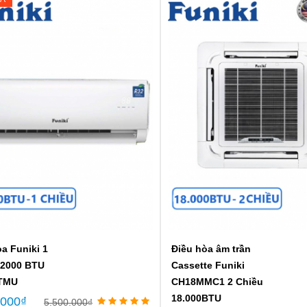
a Funiki 1
Điều hòa âm trần
12000 BTU
Cassette Funiki
TMU
CH18MMC1 2 Chiều
18.000BTU
.000
₫
5.500.000
₫