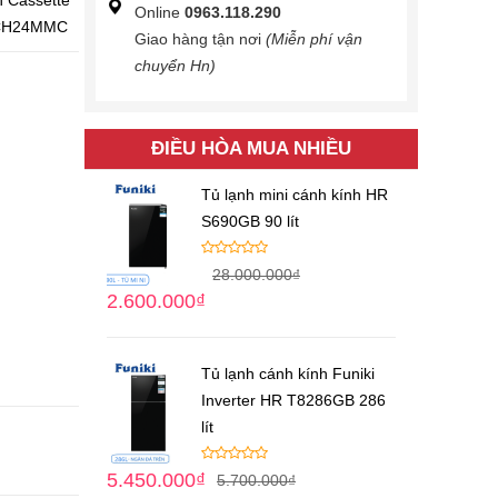
n Cassette
Online
0963.118.290
i CH24MMC
Giao hàng tận nơi
(Miễn phí vận
chuyển Hn)
ĐIỀU HÒA MUA NHIỀU
Tủ lạnh mini cánh kính HR
S690GB 90 lít
28.000.000
₫
2.600.000
₫
Tủ lạnh cánh kính Funiki
Inverter HR T8286GB 286
lít
5.450.000
₫
5.700.000
₫