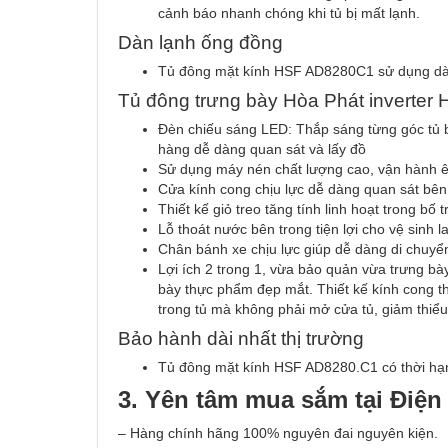
cảnh báo nhanh chóng khi tủ bị mất lạnh.
Dàn lạnh ống đồng
Tủ đông mặt kính HSF AD8280C1 sử dụng dàn
Tủ đông trưng bày Hòa Phát inverter 
Đèn chiếu sáng LED: Thắp sáng từng góc tủ 
hàng dễ dàng quan sát và lấy đồ
Sử dụng máy nén chất lượng cao, vận hành êm
Cửa kính cong chịu lực dễ dàng quan sát bên
Thiết kế giỏ treo tăng tính linh hoạt trong bố t
Lỗ thoát nước bên trong tiện lợi cho vệ sinh l
Chân bánh xe chịu lực giúp dễ dàng di chuyển 
Lợi ích 2 trong 1, vừa bảo quản vừa trưng b
bày thực phẩm đẹp mắt. Thiết kế kính cong t
trong tủ mà không phải mở cửa tủ, giảm thiểu
Bảo hành dài nhất thị trường
Tủ đông mặt kính HSF AD8280.C1 có thời hạn 
3. Yên tâm mua sắm tại Điệ
– Hàng chính hãng 100% nguyên đai nguyên kiện.