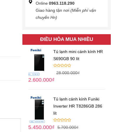
Online
0963.118.290
Giao hàng tận nơi
(Miễn phí vận
chuyển Hn)
ĐIỀU HÒA MUA NHIỀU
Tủ lạnh mini cánh kính HR
S690GB 90 lít
28.000.000
₫
2.600.000
₫
Tủ lạnh cánh kính Funiki
Inverter HR T8286GB 286
lít
5.450.000
₫
5.700.000
₫