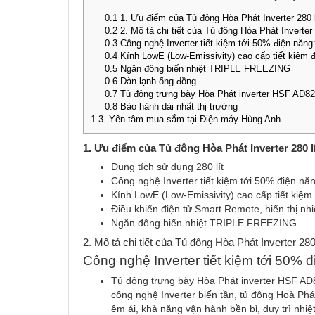
0.1
1. Ưu điểm của Tủ đông Hòa Phát Inverter 280
0.2
2. Mô tả chi tiết của Tủ đông Hòa Phát Inverte
0.3
Công nghệ Inverter tiết kiệm tới 50% điện năng
0.4
Kính LowE (Low-Emissivity) cao cấp tiết kiệm đ
0.5
Ngăn đông biến nhiệt TRIPLE FREEZING
0.6
Dàn lạnh ống đồng
0.7
Tủ đông trưng bày Hòa Phát inverter HSF AD828
0.8
Bảo hành dài nhất thị trường
1
3. Yên tâm mua sắm tại Điện máy Hùng Anh
1. Ưu điểm của Tủ đông Hòa Phát Inverter 280 
Dung tích sử dụng 280 lít
Công nghệ Inverter tiết kiệm tới 50% điện nă
Kính LowE (Low-Emissivity) cao cấp tiết kiệm
Điều khiển điện tử Smart Remote, hiển thị nhi
Ngăn đông biến nhiệt TRIPLE FREEZING
2. Mô tả chi tiết của Tủ đông Hòa Phát Inverter 2
Công nghệ Inverter tiết kiệm tới 50% đ
Tủ đông trưng bày Hòa Phát inverter HSF AD82
công nghệ Inverter biến tần, tủ đông Hoà Ph
êm ái, khả năng vận hành bền bỉ, duy trì nhi