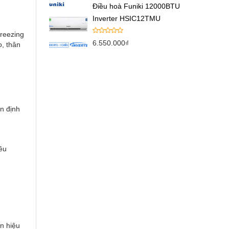
Điều hoà Funiki 12000BTU
Inverter HSIC12TMU
reezing
6.550.000
₫
o, thân
n định
ều
ín hiệu