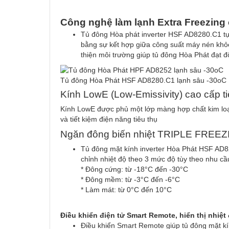
Công nghệ làm lạnh Extra Freezing 
Tủ đông Hòa phát inverter HSF AD8280.C1 tự
bằng sự kết hợp giữa công suất máy nén khỏe
thiện môi trường giúp tủ đông Hòa Phát đạt độ
Tủ đông Hòa Phát HSF AD8280.C1 lạnh sâu -30oC
Kính LowE (Low-Emissivity) cao cấp ti
Kính LowE được phủ một lớp màng hợp chất kim loại
và tiết kiệm điện năng tiêu thụ
Ngăn đông biến nhiệt TRIPLE FREE
Tủ đông mặt kính inverter Hòa Phát HSF AD
chỉnh nhiệt độ theo 3 mức độ tùy theo nhu cầ
* Đông cứng: từ -18°C đến -30°C
* Đông mềm: từ -3°C đến -6°C
* Làm mát: từ 0°C đến 10°C
Điều khiển điện tử Smart Remote, hiển thị nhiệt
Điều khiển Smart Remote giúp tủ đông mặt kính