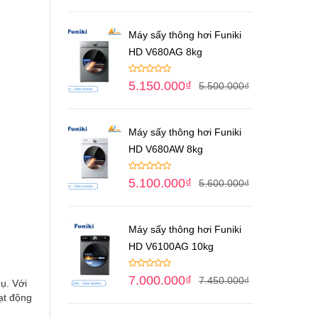
Máy sấy thông hơi Funiki
HD V680AG 8kg
5.150.000
₫
5.500.000
₫
Máy sấy thông hơi Funiki
HD V680AW 8kg
5.100.000
₫
5.600.000
₫
Máy sấy thông hơi Funiki
HD V6100AG 10kg
7.000.000
₫
7.450.000
₫
ụ. Với
ạt động