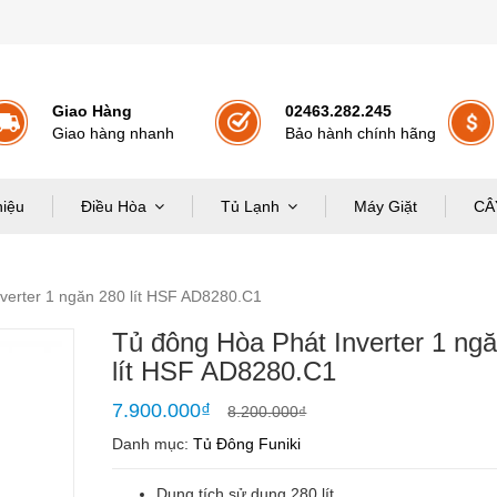
Giao Hàng
02463.282.245
Giao hàng nhanh
Bảo hành chính hãng
hiệu
Điều Hòa
Tủ Lạnh
Máy Giặt
CÂ
verter 1 ngăn 280 lít HSF AD8280.C1
Tủ đông Hòa Phát Inverter 1 ng
lít HSF AD8280.C1
7.900.000
₫
8.200.000
₫
Danh mục:
Tủ Đông Funiki
Dung tích sử dụng 280 lít