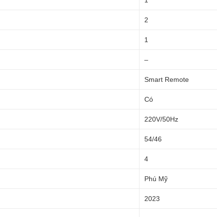
1
2
1
–
Smart Remote
Có
220V/50Hz
54/46
4
Phú Mỹ
2023