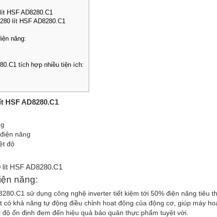
 lít HSF AD8280.C1
r 280 lít HSF AD8280.C1
:
iện năng:
0.C1 tích hợp nhiều tiện ích:
lít HSF AD8280.C1
ng
 điện năng
ệt độ
80 lít HSF AD8280.C1
iện năng:
80.C1 sử dụng công nghệ inverter tiết kiệm tới 50% điện năng tiêu th
át có khả năng tự động điều chỉnh hoạt động của động cơ, giúp máy ho
ệt độ ổn định đem đến hiệu quả bảo quản thực phẩm tuyệt vời.