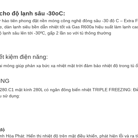
cho độ lạnh sâu -30oC:
 hào tiên phong đặt nền móng công nghệ đông sâu -30 độ C – Extra F
, dàn lạnh siêu bền dẫn nhiệt tốt và Gas R600a hiệu suất làm lạnh ca
 lạnh sâu lên tới -30ºC, gấp 2 lần so với tủ thông thường
ết kiệm điện năng:
 mỏng giúp phản xạ bức xạ nhiệt mặt trời đảm bảo nhiệt độ trong tủ ổ
ZING
8280.C1 mặt kính 280L có ngăn đông biến nhiệt TRIPLE FREEZING: Đi
u sử dụng:
 độ
 Hòa Phát: Hiển thị nhiệt độ trên mặt điều khiển, phát hiện lỗi và ra t