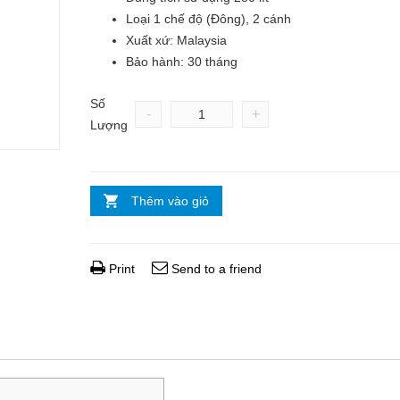
Loại 1 chế độ (Đông), 2 cánh
Xuất xứ: Malaysia
Bảo hành: 30 tháng
Số
-
+
Lượng
Thêm vào giỏ
Print
Send to a friend