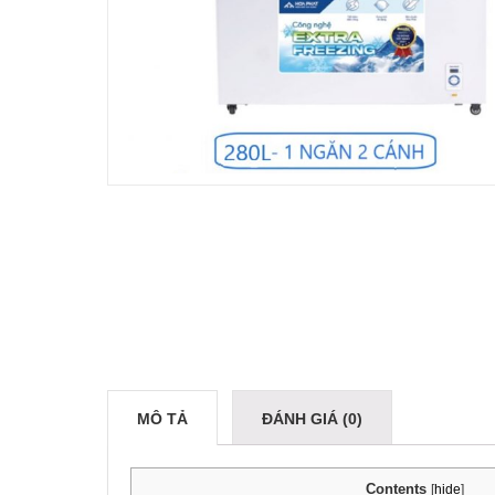
MÔ TẢ
ĐÁNH GIÁ (0)
Contents
[
hide
]