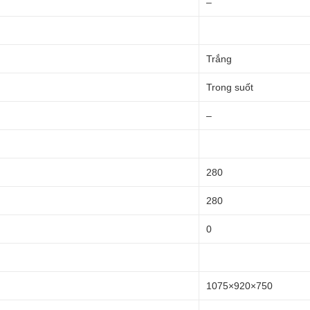
–
Trắng
Trong suốt
–
280
280
0
1075×920×750