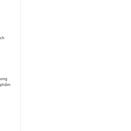
ách
rưng
c phẩm