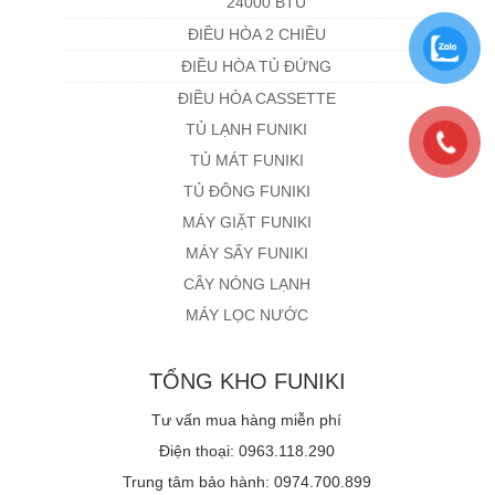
24000 BTU
ĐIỀU HÒA 2 CHIỀU
ĐIỀU HÒA TỦ ĐỨNG
ĐIỀU HÒA CASSETTE
TỦ LẠNH FUNIKI
TỦ MÁT FUNIKI
TỦ ĐÔNG FUNIKI
MÁY GIẶT FUNIKI
MÁY SẤY FUNIKI
CÂY NÓNG LẠNH
MÁY LỌC NƯỚC
TỔNG KHO FUNIKI
Tư vấn mua hàng miễn phí
Điện thoại: 0963.118.290
Trung tâm bảo hành: 0974.700.899