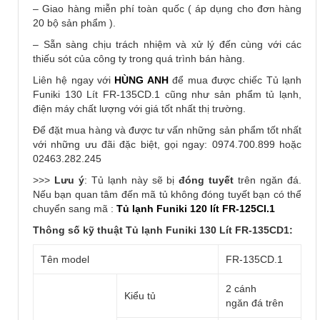
– Giao hàng miễn phí toàn quốc ( áp dụng cho đơn hàng
20 bộ sản phẩm ).
– Sẵn sàng chịu trách nhiệm và xử lý đến cùng với các
thiếu sót của công ty trong quá trình bán hàng.
Liên hệ ngay với
HÙNG ANH
để mua được chiếc Tủ lạnh
Funiki 130 Lít FR-135CD.1 cũng như sản phẩm tủ lạnh,
điện máy chất lượng với giá tốt nhất thị trường.
Để đặt mua hàng và được tư vấn những sản phẩm tốt nhất
với những ưu đãi đặc biệt, gọi ngay: 0974.700.899 hoặc
02463.282.245
>>>
Lưu ý
: Tủ lạnh này sẽ bị
đóng tuyết
trên ngăn đá.
Nếu bạn quan tâm đến mã tủ không đóng tuyết bạn có thể
chuyển sang mã :
Tủ lạnh Funiki 120 lít FR-125CI.1
Thông số kỹ thuật Tủ lạnh Funiki 130 Lít FR-135CD1:
Tên model
FR-135CD.1
2 cánh
Kiểu tủ
ngăn đá trên