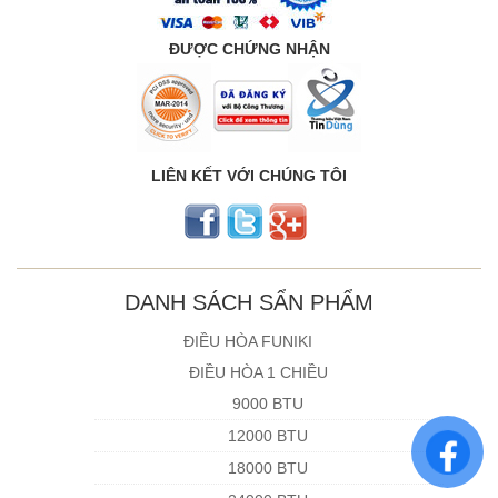
ĐƯỢC CHỨNG NHẬN
LIÊN KẾT VỚI CHÚNG TÔI
DANH SÁCH SẨN PHẨM
ĐIỀU HÒA FUNIKI
ĐIỀU HÒA 1 CHIỀU
9000 BTU
12000 BTU
18000 BTU