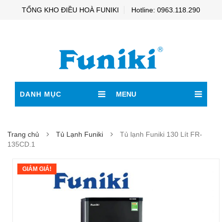
TỔNG KHO ĐIỀU HOÀ FUNIKI
Hotline: 0963.118.290
DANH MỤC
MENU
Trang chủ
Tủ Lạnh Funiki
Tủ lạnh Funiki 130 Lít FR-
135CD.1
GIẢM GIÁ!