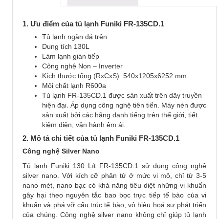
1. Ưu điểm của tủ lạnh Funiki FR-135CD.1
Tủ lạnh ngăn đá trên
Dung tích 130L
Làm lạnh gián tiếp
Công nghệ Non – Inverter
Kích thước tổng (RxCxS): 540x1205x6252 mm
Môi chất lạnh R600a
Tủ lạnh FR-135CD.1 được sản xuất trên dây truyền
hiện đại. Áp dụng công nghệ tiên tiến. Máy nén được
sản xuất bởi các hãng danh tiếng trên thế giới, tiết
kiệm điện, vận hành êm ái.
2. Mô tả chi tiết của tủ lạnh Funiki FR-135CD.1
Công nghệ Silver Nano
Tủ lạnh Funiki 130 Lít FR-135CD.1 sử dụng công nghệ
silver nano. Với kích cỡ phân tử ở mức vi mô, chỉ từ 3-5
nano mét, nano bạc có khả năng tiêu diệt những vi khuẩn
gây hại theo nguyên tắc bao bọc trực tiếp tế bào của vi
khuẩn và phá vỡ cấu trúc tế bào, vô hiệu hoá sự phát triển
của chúng. Công nghệ silver nano không chỉ giúp tủ lạnh