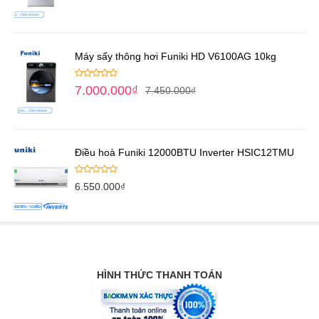
Máy sấy thông hơi Funiki HD V6100AG 10kg
7.000.000
₫
7.450.000
₫
Điều hoà Funiki 12000BTU Inverter HSIC12TMU
6.550.000
₫
HÌNH THỨC THANH TOÁN